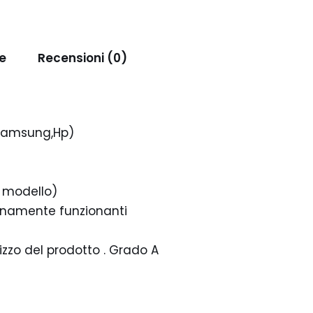
e
Recensioni (0)
,Samsung,Hp)
l modello)
pienamente funzionanti
tilizzo del prodotto . Grado A