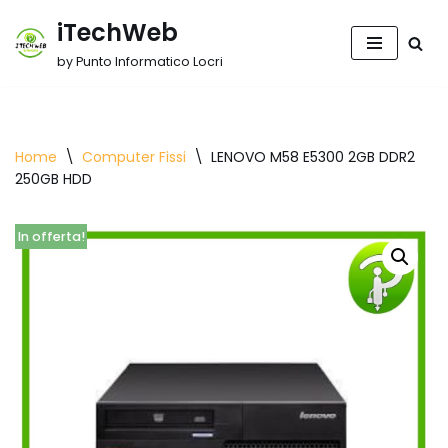
iTechWeb
Vai
by Punto Informatico Locri
al
contenuto
Home
\
Computer Fissi
\
LENOVO M58 E5300 2GB DDR2
250GB HDD
In offerta!