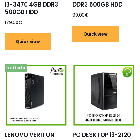
i3-3470 4GB DDR3
DDR3 500GB HDD
500GB HDD
99,00
€
179,00
€
Quick view
Quick view
In offerta!
LENOVO VERITON
PC DESKTOP i3-2120