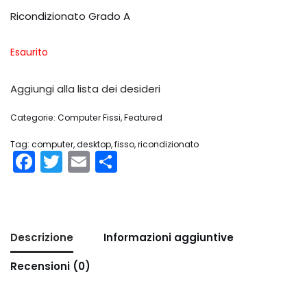
Ricondizionato Grado A
Esaurito
Aggiungi alla lista dei desideri
Categorie:
Computer Fissi
,
Featured
Tag:
computer
,
desktop
,
fisso
,
ricondizionato
Facebook
Twitter
Email
Share
Descrizione
Informazioni aggiuntive
Recensioni (0)