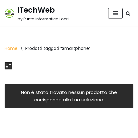
iTechWeb
Vai
by Punto Informatico Locri
al
contenuto
Home
\
Prodotti taggati “Smartphone”
Non è stato trovato nessun prodotto che
corrisponde alla tua selezione.